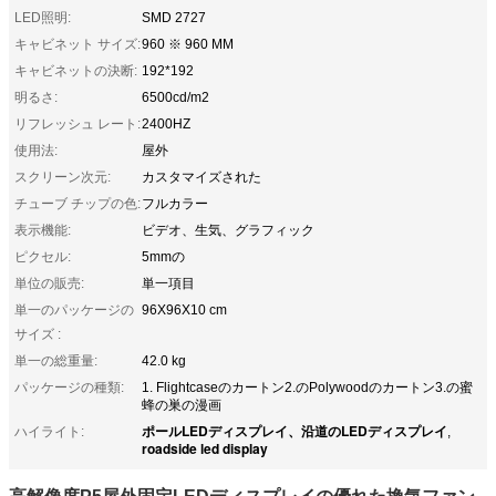
LED照明:
SMD 2727
キャビネット サイズ:
960 ※ 960 MM
キャビネットの決断:
192*192
明るさ:
6500cd/m2
リフレッシュ レート:
2400HZ
使用法:
屋外
スクリーン次元:
カスタマイズされた
チューブ チップの色:
フルカラー
表示機能:
ビデオ、生気、グラフィック
ピクセル:
5mmの
単位の販売:
単一項目
単一のパッケージの
96X96X10 cm
サイズ :
単一の総重量:
42.0 kg
パッケージの種類:
1. Flightcaseのカートン2.のPolywoodのカートン3.の蜜
蜂の巣の漫画
ポールLEDディスプレイ、沿道のLEDディスプレイ
ハイライト:
,
roadside led display