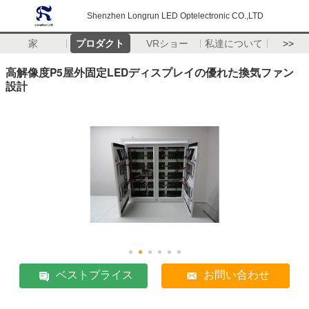
Shenzhen Longrun LED Optelectronic CO.,LTD
家
プロダクト
VRショー
私達について
>>
高解像度P5屋外固定LEDディスプレイの優れた換気ファン
設計
ベストプライス
お問い合わせ