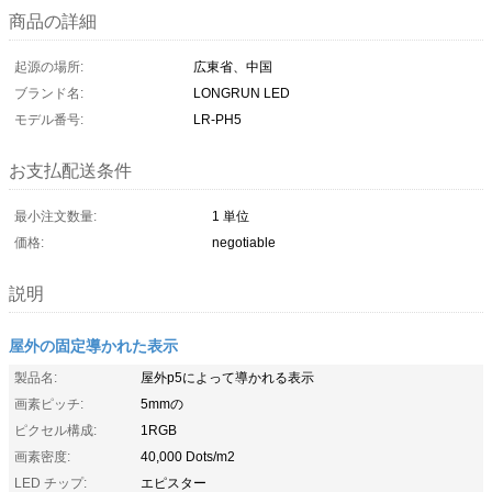
商品の詳細
起源の場所:
広東省、中国
ブランド名:
LONGRUN LED
モデル番号:
LR-PH5
お支払配送条件
最小注文数量:
1 単位
価格:
negotiable
説明
屋外の固定導かれた表示
製品名:
屋外p5によって導かれる表示
画素ピッチ:
5mmの
ピクセル構成:
1RGB
画素密度:
40,000 Dots/m2
LED チップ:
エピスター