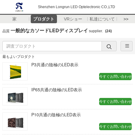
Shenzhen Longrun LED Optelectronic CO.,LTD
家
プロダクト
VRショー
私達について
>>
一般的なカソードLEDディスプレイ
品質
supplier.
(24)
最もよいプロダクト
P3共通の陰極のLED表示
今すぐお問い合わせ
IP65共通の陰極のLED表示
今すぐお問い合わせ
P10共通の陰極のLED表示
今すぐお問い合わせ